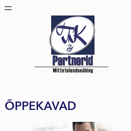
lisati ostukorvi.
Vaata ostukorvi
ÕPPEKAVAD