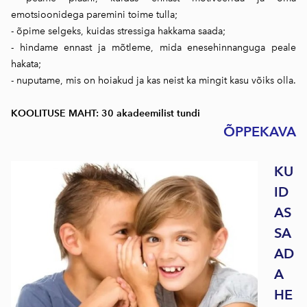
emotsioonidega paremini toime tulla;
- õpime selgeks, kuidas stressiga hakkama saada;
- hindame ennast ja mõtleme, mida enesehinnanguga peale
hakata;
- nuputame, mis on hoiakud ja kas neist ka mingit kasu võiks olla.
KOOLITUSE MAHT: 30 akadeemilist tundi
ÕPPE
KAVA
KU
ID
AS
SA
AD
A
HE