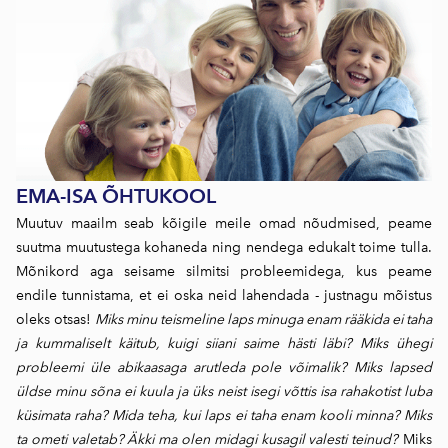
EMA-ISA ÕHTUKOOL
Muutuv maailm seab kõigile meile omad nõudmised, peame
suutma muutustega kohaneda ning nendega edukalt toime tulla.
Mõnikord aga seisame silmitsi probleemidega, kus peame
endile tunnistama, et ei oska neid lahendada - justnagu mõistus
oleks otsas!
Miks minu teismeline laps minuga enam rääkida ei taha
ja kummaliselt käitub, kuigi siiani saime hästi läbi? Miks ühegi
probleemi üle abikaasaga arutleda pole võimalik? Miks lapsed
üldse minu sõna ei kuula ja üks neist isegi võttis isa rahakotist luba
küsimata raha? Mida teha, kui laps ei taha enam kooli minna? Miks
ta ometi valetab? Äkki ma olen midagi kusagil valesti teinud?
Miks