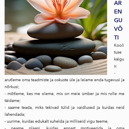
AR
EN
GU
VÕ
TI
Kooli
tuse
käigu
s:
-
arutleme oma teadmiste ja oskuste üle ja leiame enda tugevusi ja
nõrkusi;
- mõtleme, kes me oleme, mis on meie ümber ja mis rolle me
täidame;
- saame teada, miks tekivad tülid ja vaidlused ja kuidas neid
lahendada;
- uurime, kuidas edukalt suhelda ja milliseid vigu teeme,
- peame plaani, kuidas ennast motiveerida ja oma