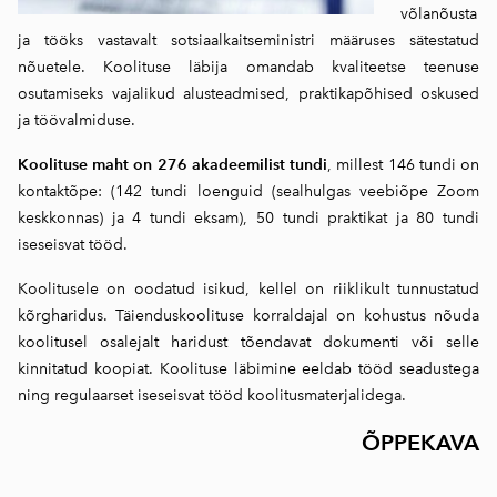
võlanõusta
ja tööks vastavalt sotsiaalkaitseministri määruses sätestatud
nõuetele. Koolituse läbija omandab kvaliteetse teenuse
osutamiseks vajalikud alusteadmised, praktikapõhised oskused
ja töövalmiduse.
Koolituse maht on 276 akadeemilist tundi
, millest 146 tundi on
kontaktõpe: (142 tundi loenguid (sealhulgas veebiõpe Zoom
keskkonnas) ja 4 tundi eksam), 50 tundi praktikat ja 80 tundi
iseseisvat tööd.
Koolitusele on oodatud isikud, kellel on riiklikult tunnustatud
kõrgharidus. Täienduskoolituse korraldajal on kohustus nõuda
koolitusel osalejalt haridust tõendavat dokumenti või selle
kinnitatud koopiat. Koolituse läbimine eeldab tööd seadustega
ning regulaarset iseseisvat tööd koolitusmaterjalidega.
ÕPPEKAVA