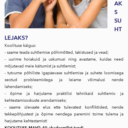
AK
S
SU
HT
LEJAKS?
Koolituse käigus:
- saame teada suhtlemise põhimõtted, takistused ja vead;
- uurime hoiakuid ja uskumusi ning avastame, kuidas need
mõjutavad meie käitumist ja suhtlemist;
- tutvume põhiliste igapäevase suhtlemise ja suhete loomisega
seotud probleemidega ja leiame võimalusi nende
lahendamiseks;
- õpime ja harjutame praktilisi tehnikaid suhtlemis- ja
kehtestamisoskuste arendamiseks;
- saame ülevaate elus ette tulevatest konfliktidest, nende
tekkepõhjustest ja õpime nendega paremini toime tulema ja
harjutame kehtestamist!
KOOLITUSE MAHT: 40 akadeemilist tundi