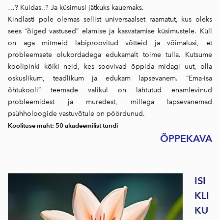
…? Kuidas..? Ja küsimusi jätkuks kauemaks.
Kindlasti pole olemas sellist universaalset raamatut, kus oleks
sees “õiged vastused” elamise ja kasvatamise küsimustele. Küll
on aga mitmeid läbiproovitud võtteid ja võimalusi, et
probleemsete olukordadega edukamalt toime tulla. Kutsume
koolipinki kõiki neid, kes soovivad õppida midagi uut, olla
oskuslikum, teadlikum ja edukam lapsevanem. “Ema-isa
õhtukooli” teemade valikul on lähtutud enamlevinud
probleemidest ja muredest, millega lapsevanemad
psühholoogide vastuvõtule on pöördunud.
Koolituse maht: 50 akadeemilist tundi
ÕPPEKAVA
ISI
KLI
KU