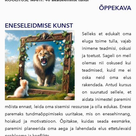
ÕPPEKAVA
ENESELEIDMISE KUNST
Selleks et edukalt oma
eluga toime tulla, vajab
inimene teadmisi, oskusi
ja toetust. Sageli on meil
olemas nii oskused kui
teadmised, kuid me ei
oska neid oma elus
rakendada. Antud kursus
on suunatud sellele, et
aidata inimestel paremini
mõista ennast, leida oma sisemisi ressursse ja olla edukas. Enese
paremaks tundmaõppimiseks uuritakse, mis on enesehinnang,
hoiakud ja motivatsioon. Õpitakse, kuidas seada eesmärke,
paremini planeerida oma aega ja lahendada elus ettetulevaid
probleeme ja konflikte.