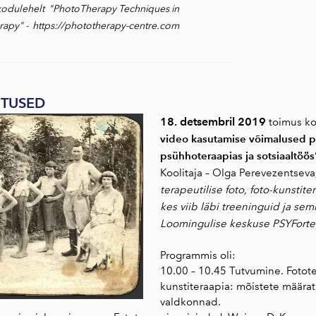
 kodulehelt
"PhotoTherapy Techniques in
apy" - https://phototherapy-centre.com
ITUSED
18. detsembril 2019
toimus ko
video kasutamise võimalused p
psühhoteraapias ja sotsiaaltöös
Koolitaja – Olga Perevezentseva
terapeutilise foto, foto-kunstite
kes viib läbi treeninguid ja sem
Loomingulise keskuse PSYForte 
Programmis oli:
10.00 – 10.45 Tutvumine. Fototer
kunstiteraapia: mõistete määra
valdkonnad.