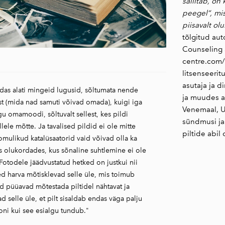
säilitab, o
peegel“, mis
piisavalt ol
tõlgitud au
Counseling
centre.com
litsenseeri
asutaja ja d
ndas alati mingeid lugusid, sõltumata nende
ja muudes a
est (mida nad samuti võivad omada), kuigi iga
Venemaal, US
gu omamoodi, sõltuvalt sellest, kes pildi
sündmusi ja 
lele mõtte. Ja tavalised pildid ei ole mitte
piltide abil
omulikud katalüsaatorid vaid võivad olla ka
s olukordades, kus sõnaline suhtlemine ei ole
. Fotodele jäädvustatud hetked on justkui nii
ed harva mõtisklevad selle üle, mis toimub
ad püüavad mõtestada piltidel nähtavat ja
ad selle üle, et pilt sisaldab endas väga palju
ni kui see esialgu tundub."