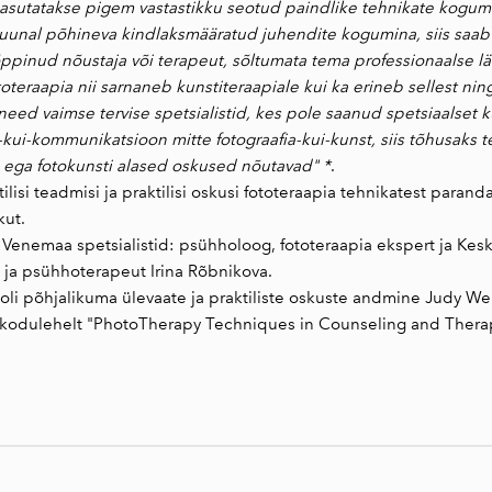
asutatakse pigem vastastikku seotud paindlike tehnikate kogumina 
suunal põhineva kindlaksmääratud juhendite kogumina, siis saa
õppinud nõustaja või terapeut, sõltumata tema professionaalse lä
ototeraapia nii sarnaneb kunstiteraapiale kui ka erineb sellest n
eed vaimse tervise spetsialistid, kes pole saanud spetsiaalset k
-kui-kommunikatsioon mitte fotograafia-kui-kunst, siis tõhusaks 
ega fotokunsti alased oskused nõutavad" *
.
ilisi teadmisi ja praktilisi oskusi fototeraapia tehnikatest para
kut.
i Venemaa spetsialistid: psühholoog, fototeraapia ekspert ja Kes
g ja psühhoterapeut Irina Rõbnikova.
li põhjalikuma ülevaate ja praktiliste oskuste andmine Judy Weis
al kodulehelt "PhotoTherapy Techniques in Counseling and Thera