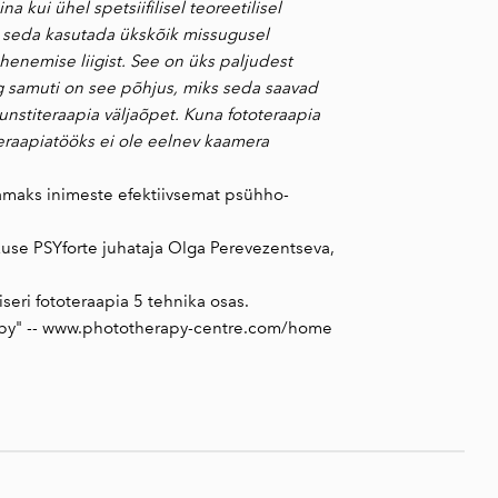
kui ühel spetsiifilisel teoreetilisel
b seda kasutada ükskõik missugusel
henemise liigist. See on üks paljudest
ing samuti on see põhjus, miks seda saavad
unstiteraapia väljaõpet. Kuna fototeraapia
teraapiatööks ei ole eelnev kaamera
ndamaks inimeste efektiivsemat psühho-
kuse PSYforte juhataja Olga Perevezentseva,
eri fototeraapia 5 tehnika osas.
py" --
www.phototherapy-centre.com/home