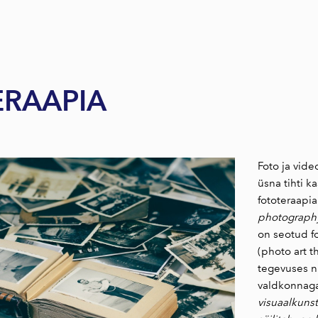
RAAPIA
F
oto ja vide
üsna tihti k
fototeraapia
photograph
on seotud fo
(photo art t
tegevuses ni
valdkonnaga
visuaalkunst