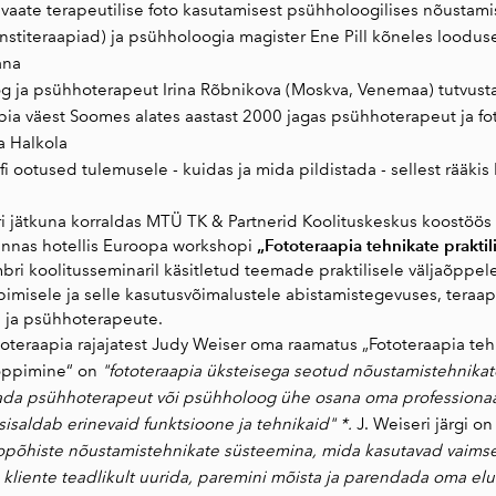
evaate terapeutilise foto kasutamisest psühholoogilises nõustami
nstiteraapiad) ja psühholoogia magister Ene Pill kõneles looduse
ana
oog ja psühhoterapeut Irina Rõbnikova (Moskva, Venemaa) tutvusta
pia väest Soomes alates aastast 2000 jagas psühhoterapeut ja fot
a Halkola
afi ootused tulemusele - kuidas ja mida pildistada - sellest rääkis 
i jätkuna korraldas MTÜ TK & Partnerid Koolituskeskus koostöö
„Fototeraapia tehnikate prakti
linnas hotellis Euroopa workshopi
i koolitusseminaril käsitletud teemade praktilisele väljaõppele 
misele ja selle kasutusvõimalustele abistamistegevuses, teraapi
 ja psühhoterapeute.
toteraapia rajajatest Judy Weiser oma raamatus „Fototeraapia teh
õppimine“ on
"fototeraapia üksteisega seotud nõustamistehnikat
ada psühhoterapeut või psühholoog ühe osana oma professionaa
isaldab erinevaid funktsioone ja tehnikaid" *.
J. Weiseri järgi o
põhiste nõustamistehnikate süsteemina, mida kasutavad vaimse 
 kliente teadlikult uurida, paremini mõista ja parendada oma elu"