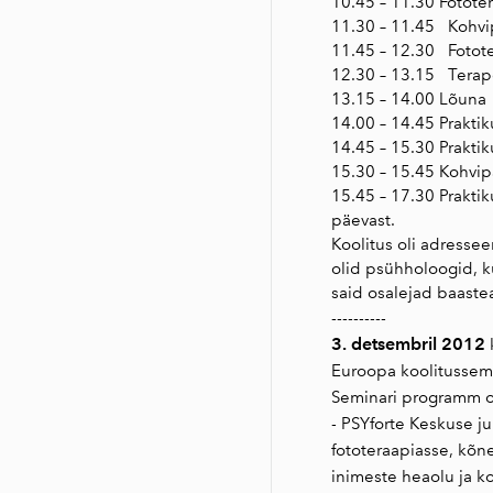
10.45 – 11.30 Fototer
11.30 – 11.45 Kohv
11.45 – 12.30 Fototer
12.30 – 13.15 Terapeu
13.15 – 14.00 Lõuna
14.00 – 14.45 Prakti
14.45 – 15.30 Praktik
15.30 – 15.45 Kohvi
15.45 – 17.30 Prakti
päevast.
Koolitus oli adressee
olid psühholoogid, k
said osalejad baaste
----------
3. detsembril 2012
Euroopa koolitussem
Seminari programm ol
- PSYforte Keskuse j
fototeraapiasse, kõn
inimeste heaolu ja k