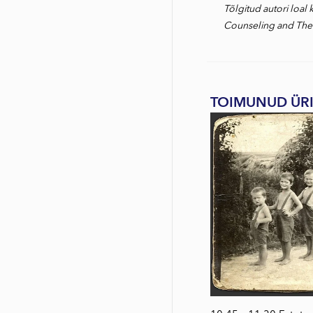
T
õlgitud autori loal
Counseling and Ther
TOIMUNUD ÜR