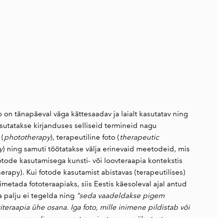
lisati ostukorvi.
Vaata ostukorvi
o on tänapäeval väga kättesaadav ja laialt kasutatav ning
asutatakse kirjanduses selliseid termineid nagu
 (
phototherapy
), terapeutiline foto (
therapeutic
y
) ning samuti töötatakse välja erinevaid meetodeid, mis
tode kasutamisega kunsti- või loovteraapia kontekstis
herapy). Kui fotode kasutamist abistavas (terapeutilises)
metada fototeraapiaks, siis Eestis käesoleval ajal antud
 palju ei tegelda ning
"seda vaadeldakse pigem
iteraapia ühe osana. Iga foto, mille inimene pildistab või