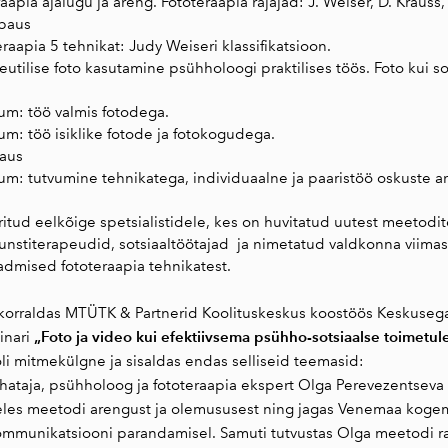
aapia ajalugu ja areng. Fototeraapia rajajad: J. Weiser, D. Krauss,
ipaus
aapia 5 tehnikat: Judy Weiseri klassifikatsioon.
tilise foto kasutamine psühholoogi praktilises töös. Foto kui so
kum: töö valmis fotodega.
um: töö isiklike fotode ja fotokogudega.
paus
kum: tutvumine tehnikatega, individuaalne ja paaristöö oskuste 
ritud eelkõige spetsialistidele, kes on huvitatud uutest meetodi
unstiterapeudid, sotsiaaltöötajad ja nimetatud valdkonna viimas
admised fototeraapia tehnikatest.
korraldas MTÜTK & Partnerid Koolituskeskus koostöös Keskusega 
„Foto ja video kui efektiivsema psühho-sotsiaalse toimetu
inari
i mitmekülgne ja sisaldas endas selliseid teemasid:
uhataja, psühholoog ja fototeraapia ekspert Olga Perevezentseva
eles meetodi arengust ja olemususest ning jagas Venemaa kogemu
ommunikatsiooni parandamisel. Samuti tutvustas Olga meetodi raj