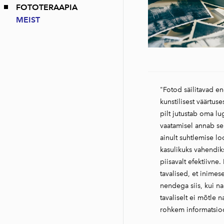
FOTOTERAAPIA
MEIST
"Fotod säilitavad e
kunstilisest väärtus
pilt jutustab oma lu
vaatamisel annab sel
ainult suhtlemise lo
kasulikuks vahendik
piisavalt efektiivne
tavalised, et inimes
nendega siis, kui n
tavaliselt ei mõtle n
rohkem informatsioo