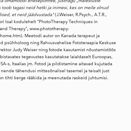
n ka omamoodi eneseportree, justnagu „mälestuste
 toob tagasi neid hetki ja inimesi, kes on meile olnud
ulised, et neid jäädvustada"
(J.Weiser, R.Psych., A.T.R.,
tori loal kodulehelt "PhotoTherapy Techniques in
,
 and Therapy"
www.phototherapy-
/home.htm)
. Meetodi autor on Kanada terapeut ja
tud psühholoog ning Rahvusvahelise Fototeraapia Keskuse
irektor Judy Weiser ning fotode kasutamist nõustamistöös
bistavates tegevustes kasutatakse laialdaselt Euroopas,
A-s, Itaalias jm. Fotod ja pildistamine aitavad kujutada
nende tähendusi mittesõnalisel tasemel ja teisalt just
 on tihti kerge rääkida ja meenutada raskeid juhtumisi.