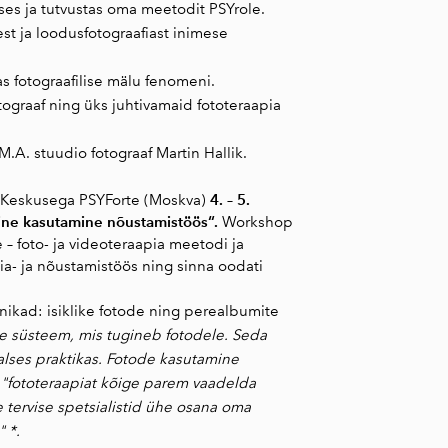
ses ja tutvustas oma meetodit PSYrole.
st ja loodusfotograafiast inimese
s fotograafilise mälu fenomeni.
ograaf ning üks juhtivamaid fototeraapia
M.A. stuudio fotograaf Martin Hallik.
4. – 5.
s Keskusega PSYForte (Moskva)
line kasutamine nõustamistöös“.
Workshop
– foto- ja videoteraapia meetodi ja
a- ja nõustamistöös ning sinna oodati
nikad: isiklike fotode ning perealbumite
e süsteem, mis tugineb fotodele. Seda
lses praktikas. Fotode kasutamine
n
"fototeraapiat kõige parem vaadelda
tervise spetsialistid ühe osana oma
 *.