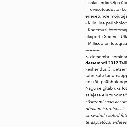
Lisaks andis Olga ül
- Terviseteaduste (ku
enesetunde mõjutaj
- Kliiniline psühhol
- Kogemusi fototeraa
eksperte Soomes Ull
- Millised on fotogra
----------
3. detsembri seminar
detsembril 2012
Tal
keskendus 3. detsembr
tehnikate tundmaõppi
eeskätt psühholooge
Nagu selgitab üks fo
salajase elu tundma
süsteemi saab kasut
nõustamisprotsessis s
omavahel seotud foto
teraapiatöös, aidates