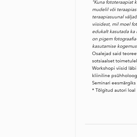
"Kuna fototeraapiat k
mudelil või teraapia
teraapiasuunal välja
viisidest, mil moel f
edukalt kasutada ka n
on pigem fotograafia
kasutamise kogemus 
Osalejad said teoreet
sotsiaalset toimetule
Workshopi viisid läb
kliiniline psühholoo
Seminari eesmärgiks o
* Tõlgitud autori lo