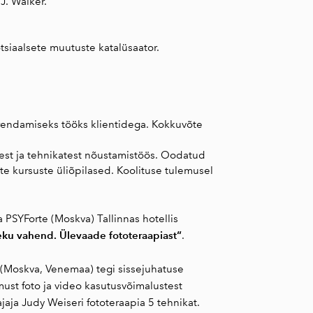
 J. Walker.
tsiaalsete muutuste katalüsaator.
arendamiseks tööks klientidega. Kokkuvõte
test ja tehnikatest nõustamistöös. Oodatud
te kursuste üliõpilased. Koolituse tulemusel
PSYForte (Moskva) Tallinnas hotellis
leku vahend. Ülevaade fototeraapiast“
.
 (Moskva, Venemaa) tegi sissejuhatuse
st foto ja video kasutusvõimalustest
aja Judy Weiseri fototeraapia 5 tehnikat.