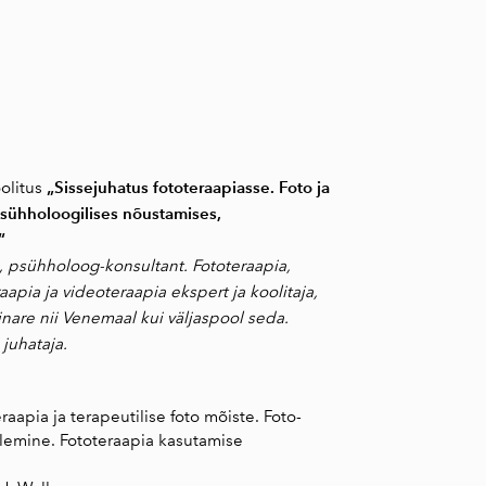
„Sissejuhatus fototeraapiasse. Foto ja
olitus
sühholoogilises nõustamises,
“
, psühholoog-konsultant. Fototeraapia,
raapia ja videoteraapia ekspert ja koolitaja,
inare nii Venemaal kui väljaspool seda.
juhataja.
aapia ja terapeutilise foto mõiste. Foto-
tlemine. Fototeraapia kasutamise